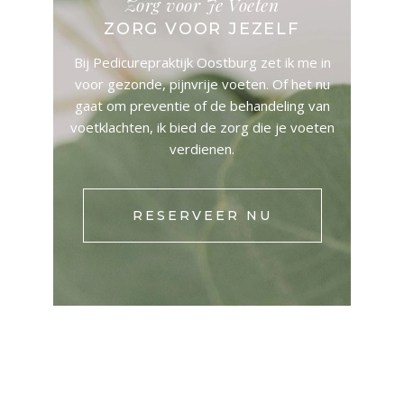
Zorg voor Je Voeten
ZORG VOOR JEZELF
Bij Pedicurepraktijk Oostburg zet ik me in
voor gezonde, pijnvrije voeten. Of het nu
gaat om preventie of de behandeling van
voetklachten, ik bied de zorg die je voeten
verdienen.
RESERVEER NU